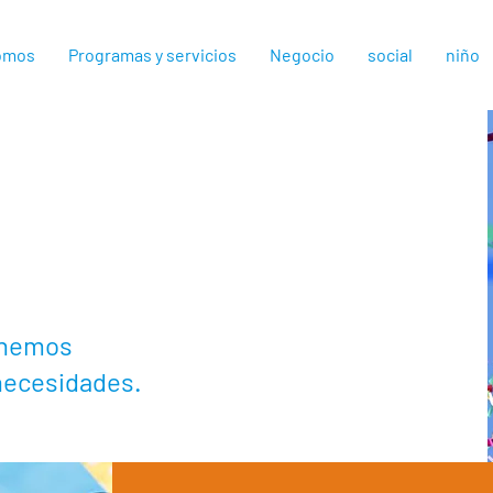
omos
Programas y servicios
Negocio
social
niño
tenemos
 necesidades.