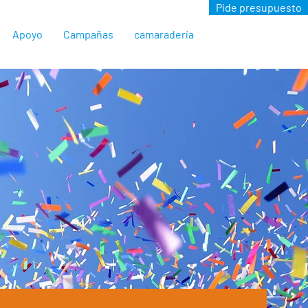
Pide presupuesto
Apoyo
Campañas
camaradería