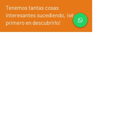
Tenemos tantas cosas
interesantes sucediendo, ¡sé el
primero en descubrirlo!
Pon tu email aquí
Entregar
nuestros programas
Quienes somos
Testimonios
famoso