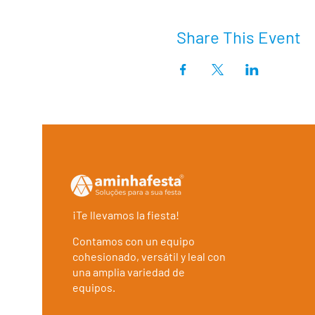
Share This Event
¡Te llevamos la fiesta!
Contamos con un equipo
cohesionado, versátil y leal con
una amplia variedad de
equipos.