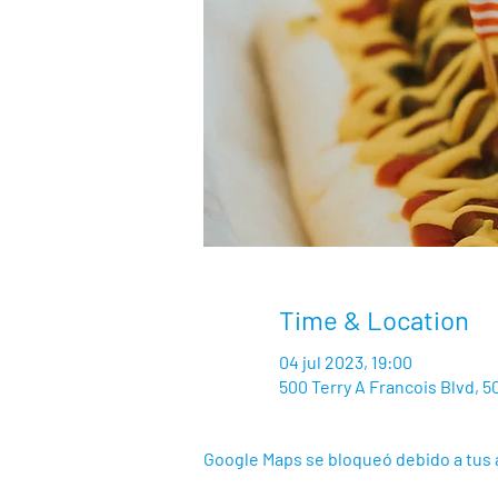
Time & Location
04 jul 2023, 19:00
500 Terry A Francois Blvd, 5
Google Maps se bloqueó debido a tus a