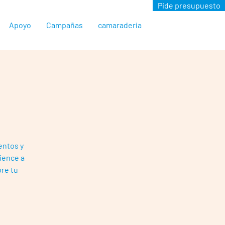
Pide presupuesto
Apoyo
Campañas
camaradería
o
entos y
ience a
bre tu