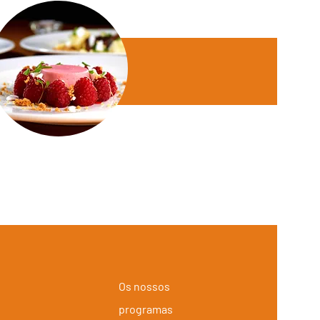
Os nossos
programas