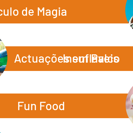
ulo de Magia
Actuações em Palco
Insufláveis
Fun Food