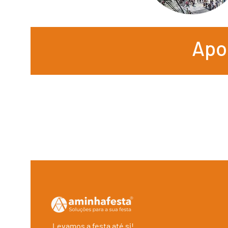
Apo
Levamos a festa até si!