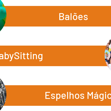
Balões
abySitting
Espelhos Mági