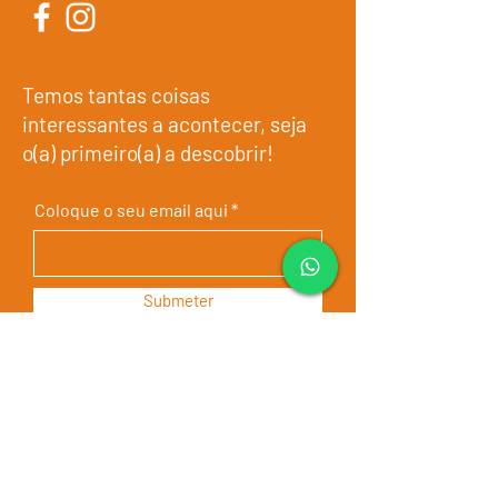
Temos tantas coisas
interessantes a acontecer, seja
o(a) primeiro(a) a descobrir!
Coloque o seu email aqui
Submeter
Os nossos programas
Quem somos
Testemunhos