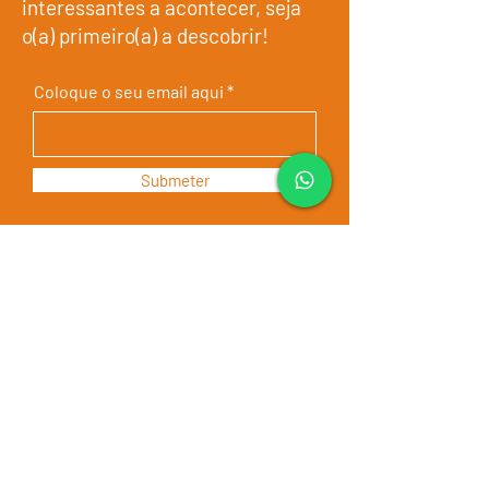
interessantes a acontecer, seja
o(a) primeiro(a) a descobrir!
Coloque o seu email aqui
Submeter
Os nossos programas
Quem somos
Testemunhos
Famosos
Condições
Contactos