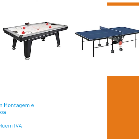
em Montagem e
boa
cluem IVA