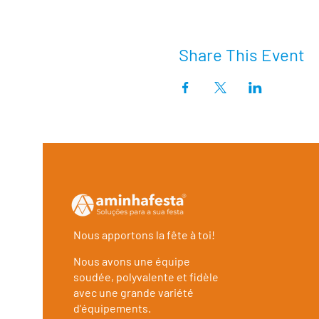
Share This Event
Nous apportons la fête à toi!
Nous avons une équipe
soudée, polyvalente et fidèle
avec une grande variété
d'équipements.