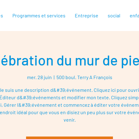
es
Programmes et services
Entreprise
social
enf
ébration du mur de pi
mer. 28 juin
  |  
500 boul. Terry A François
Je suis une description d&#39;événement. Cliquez ici pour ouvri
Éditeur d&#39;événements et modifier mon texte. Cliquez sim
i, Gérer l&#39;événement et commencez à éditer votre événem
 endroit idéal pour que vous en disiez un peu plus sur votre évé
venir.