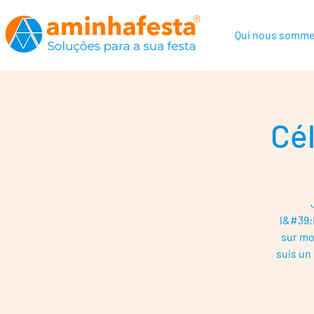
Qui nous somm
Cél
l&#39;
sur mo
suis un