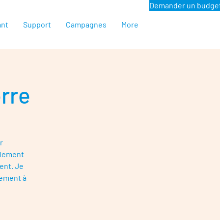
Demander un budge
ant
Support
Campagnes
More
erre
r
plement
ent. Je
nement à