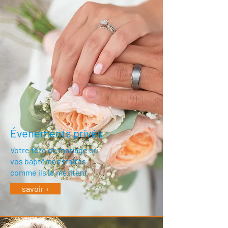
Événements privés
Votre fête de mariage ou
vos baptêmes traités
comme ils le méritent
savoir +