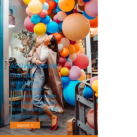
Activations de
marque
Utilisez notre
équipement de
restauration amusant
pour faire la publicité
de votre marque ou de
votre entreprise.
savoir +