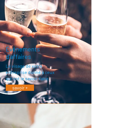
Événements
d'affaires
Le visage de votre
entreprise donné à ceux
qui ont le savoir-faire.
savoir +