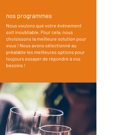
nos programmes
Nous voulons que votre événement
soit inoubliable. Pour cela, nous
choisissons la meilleure solution pour
vous ! Nous avons sélectionné au
préalable les meilleures options pour
toujours essayer de répondre à vos
besoins !