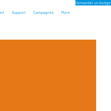
Demander un budge
ant
Support
Campagnes
More